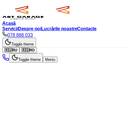
Acasă
Servicii
Despre noi
Lucrările noastre
Contacte
078 886 033
Toggle theme
🇷🇺
RU
🇷🇴
RO
Toggle theme
Meniu
Загрузка...